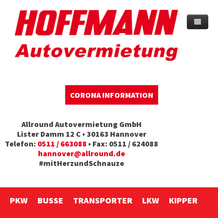
Home
Warum HOFFMANN?
Preise & Infos
CORONA INFORMATION
Langzeitvermietung
Versicherung
Allround Autovermietung GmbH
Sparmobil
Mieter- und Fahrerinfo
Lister Damm 12 C • 30163 Hannover
Telefon:
0511 / 663088
• Fax: 0511 / 624088
Unfallersatz
Firmenservice
hannover@allround.de
#mitHerzundSchnauze
Transporthilfen
Zubehör
Jobs
Umzugsauto mieten
PKW
BUSSE
TRANSPORTER
LKW
KIPPER
Kontakt / Anfrage