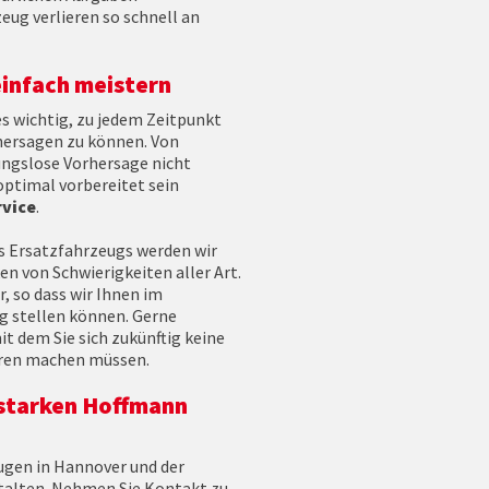
eug verlieren so schnell an
einfach meistern
es wichtig, zu jedem Zeitpunkt
hersagen zu können. Von
ungslose Vorhersage nicht
ptimal vorbereitet sein
vice
.
s Ersatzfahrzeugs werden wir
n von Schwierigkeiten aller Art.
, so dass wir Ihnen im
ng stellen können. Gerne
it dem Sie sich zukünftig keine
aren machen müssen.
estarken Hoffmann
gen in Hannover und der
stalten. Nehmen Sie Kontakt zu