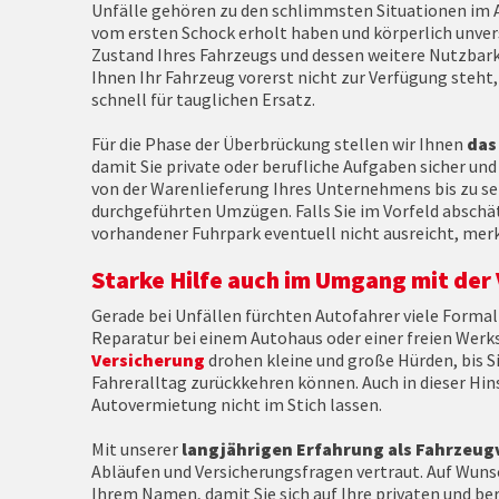
Unfälle gehören zu den schlimmsten Situationen im A
vom ersten Schock erholt haben und körperlich unver
Zustand Ihres Fahrzeugs und dessen weitere Nutzbarke
Ihnen Ihr Fahrzeug vorerst nicht zur Verfügung steh
schnell für tauglichen Ersatz.
Für die Phase der Überbrückung stellen wir Ihnen
das
damit Sie private oder berufliche Aufgaben sicher und
von der Warenlieferung Ihres Unternehmens bis zu se
durchgeführten Umzügen. Falls Sie im Vorfeld abschä
vorhandener Fuhrpark eventuell nicht ausreicht, merke
Starke Hilfe auch im Umgang mit der
Gerade bei Unfällen fürchten Autofahrer viele Formal
Reparatur bei einem Autohaus oder einer freien Werks
Versicherung
drohen kleine und große Hürden, bis 
Fahreralltag zurückkehren können. Auch in dieser Hi
Autovermietung nicht im Stich lassen.
Mit unserer
langjährigen Erfahrung als Fahrzeu
Abläufen und Versicherungsfragen vertraut. Auf Wuns
Ihrem Namen, damit Sie sich auf Ihre privaten und be