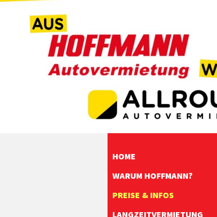
HOME
WARUM HOFFMANN?
PREISE & INFOS
LANGZEITVERMIETUNG