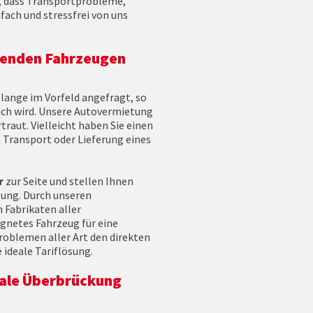
t, dass Transportprobleme,
fach und stressfrei von uns
senden Fahrzeugen
 lange im Vorfeld angefragt, so
ich wird. Unsere Autovermietung
traut. Vielleicht haben Sie einen
 Transport oder Lieferung eines
r
zur Seite und stellen Ihnen
gung. Durch unseren
 Fabrikaten aller
gnetes Fahrzeug für eine
roblemen aller Art den direkten
 ideale Tariflösung.
deale Überbrückung