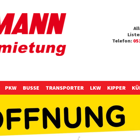
Al
List
Telefon:
05
PKW
BUSSE
TRANSPORTER
LKW
KIPPER
KÜ