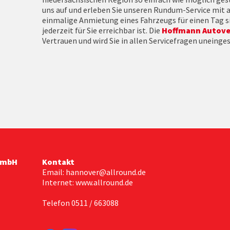
uns auf und erleben Sie unseren Rundum-Service mit al
einmalige Anmietung eines Fahrzeugs für einen Tag sin
jederzeit für Sie erreichbar ist. Die
Hoffmann Autov
Vertrauen und wird Sie in allen Servicefragen uneing
GmbH
Kontakt
Email: hannover@allround.de
Internet: www.allround.de
Telefon 0511 / 663088