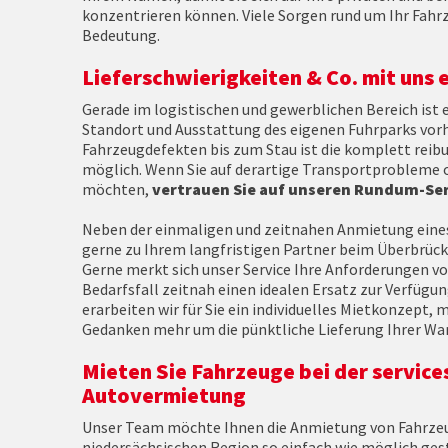
konzentrieren können. Viele Sorgen rund um Ihr Fahrz
Bedeutung.
Lieferschwierigkeiten & Co. mit uns 
Gerade im logistischen und gewerblichen Bereich ist 
Standort und Ausstattung des eigenen Fuhrparks vor
Fahrzeugdefekten bis zum Stau ist die komplett reib
möglich. Wenn Sie auf derartige Transportprobleme o
möchten,
vertrauen Sie auf unseren Rundum-Ser
Neben der einmaligen und zeitnahen Anmietung eine
gerne zu Ihrem langfristigen Partner beim Überbrücke
Gerne merkt sich unser Service Ihre Anforderungen vor
Bedarfsfall zeitnah einen idealen Ersatz zur Verfügu
erarbeiten wir für Sie ein individuelles Mietkonzept, m
Gedanken mehr um die pünktliche Lieferung Ihrer W
Mieten Sie Fahrzeuge bei der servic
Autovermietung
Unser Team möchte Ihnen die Anmietung von Fahrzeu
niedersächsischen Region so einfach wie möglich ge