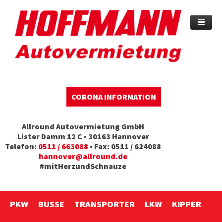
Home
Warum HOFFMANN?
Preise & Infos
CORONA INFORMATION
Langzeitvermietung
Versicherung
Allround Autovermietung GmbH
Sparmobil
Mieter- und Fahrerinfo
Lister Damm 12 C • 30163 Hannover
Telefon:
0511 / 663088
• Fax: 0511 / 624088
Unfallersatz
Firmenservice
hannover@allround.de
#mitHerzundSchnauze
Transporthilfen
Zubehör
Jobs
Umzugsauto mieten
PKW
BUSSE
TRANSPORTER
LKW
KIPPER
Kontakt / Anfrage